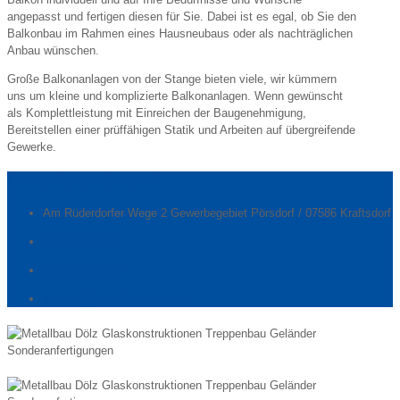
angepasst und fertigen diesen für Sie. Dabei ist es egal, ob Sie den
Balkonbau im Rahmen eines Hausneubaus oder als nachträglichen
Anbau wünschen.
Große Balkonanlagen von der Stange bieten viele, wir kümmern
uns um kleine und komplizierte Balkonanlagen. Wenn gewünscht
als Komplettleistung mit Einreichen der Baugenehmigung,
Bereitstellen einer prüffähigen Statik und Arbeiten auf übergreifende
Gewerke.
Kontaktieren Sie uns!
Am Rüderdorfer Wege 2 Gewerbegebiet Pörsdorf / 07586 Kraftsdorf
036606-99330
036606-993329
kontakt@metallbau-doelz.de